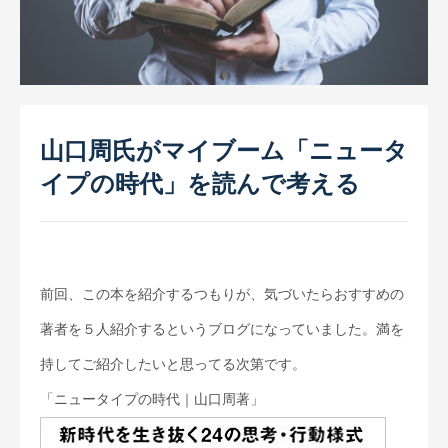
お取引先インタビュー
CM（TV・ラジオ）
会社情報
代表あいさつ
山口周氏がマイブーム「ニュータ
会社概要
イプの時代」を読んで考える
会社沿革
スーパー・小売店様へ
一般のお客様へ
前回、この本を紹介するつもりが、気づいたらおすすめの
著者を５人紹介するというブログになっていました。満を
採用情報
持してご紹介したいと思ってる次第です。
お問合せ
「ニュータイプの時代｜山口周著」
プライバシーポリシー
サイトマップ