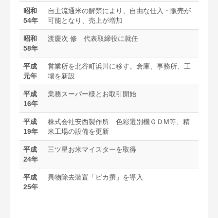
昭和
自主流通米の解禁により、自由な仕入・販売が
54年
可能となり、売上が増加
昭和
渡慶次 修 代表取締役に就任
58年
平成
営業所を北谷町浜川に移す。倉庫、事務所、工
元年
場を新設
平成
業務スーパー様とお取引開始
16年
平成
株式会社安西製作所 色彩選別機ＧＤM等、精
19年
米工場の設備を更新
平成
三ツ星お米マイスターを取得
24年
平成
異物除去装置「ピカ撰」を導入
25年