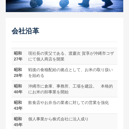
お取引先インタビュー
CM（TV・ラジオ）
会社情報
会社沿革
代表あいさつ
会社概要
昭和
現社長の実父である、渡慶次 賀享が沖縄市コザ
27年
にて個人商店を開業
会社沿革
昭和
戦後の食糧配給の拠点として、お米の取り扱い
スーパー・小売店様へ
28年
を始める
一般のお客様へ
昭和
沖縄市に倉庫、事務所、工場を建設。 本格的
40年
にお米の卸事業を開始
採用情報
昭和
飲食店やお弁当の業者に対しての営業を強化
お問合せ
43年
プライバシーポリシー
昭和
個人事業から株式会社に法人成り
45年
サイトマップ