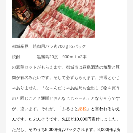
都城産豚 焼肉用バラ肉700ｇ×2パック
焼酎 黒霧島20度 900ｍｌ×2本
の豪華セットがもらえます。都城市は霧島酒造の焼酎と豚
肉が有名みたいです。そして必ずもらえます。抽選とかじ
ゃありません。「な～んだじゃあ結局お金出して物を買う
のと同じこと？通販とおんなじじゃーん」となりそうです
が、違います。それが、「ふるさと
納税
」と言われるゆえ
んです。たぶんそうです。先ほど10,000円寄付しました。
ただし、そのうち8,000円はバックされます。8,000円は所