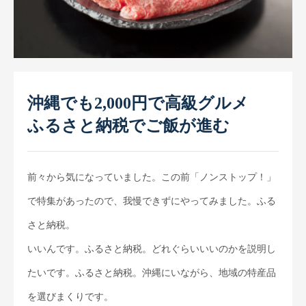
お取引先インタビュー
CM（TV・ラジオ）
会社情報
代表あいさつ
沖縄でも2,000円で高級グルメ
会社概要
ふるさと納税でご飯が進む
会社沿革
スーパー・小売店様へ
前々から気になっていました。この前「ノンストップ！」
一般のお客様へ
で特集があったので、我慢できずにやってみました。ふる
さと納税。
採用情報
いいんです。ふるさと納税。どれぐらいいいのかを説明し
お問合せ
たいです。ふるさと納税。沖縄にいながら、地域の特産品
プライバシーポリシー
を選びまくりです。
サイトマップ