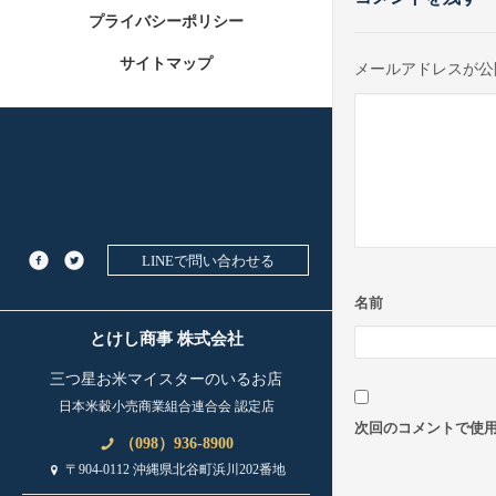
プライバシーポリシー
サイトマップ
メールアドレスが公
LINEで問い合わせる
名前
とけし商事 株式会社
三つ星お米マイスターのいるお店
日本米穀小売商業組合連合会 認定店
次回のコメントで使
（098）936-8900
〒904-0112 沖縄県北谷町浜川202番地