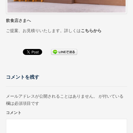
お取引先インタビュー
CM（TV・ラジオ）
飲食店さまへ
会社情報
ご提案、お見積りいたします。詳しくは
こちらから
代表あいさつ
会社概要
会社沿革
スーパー・小売店様へ
コメントを残す
一般のお客様へ
メールアドレスが公開されることはありません。
が付いている
採用情報
欄は必須項目です
お問合せ
コメント
プライバシーポリシー
サイトマップ