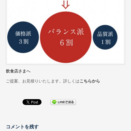
お取引先インタビュー
CM（TV・ラジオ）
会社情報
代表あいさつ
会社概要
会社沿革
飲食店さまへ
スーパー・小売店様へ
ご提案、お見積りいたします。詳しくは
こちらから
一般のお客様へ
採用情報
お問合せ
プライバシーポリシー
コメントを残す
サイトマップ