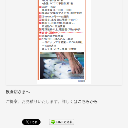
お取引先インタビュー
CM（TV・ラジオ）
会社情報
代表あいさつ
会社概要
会社沿革
スーパー・小売店様へ
一般のお客様へ
飲食店さまへ
採用情報
ご提案、お見積りいたします。詳しくは
こちらから
お問合せ
プライバシーポリシー
サイトマップ