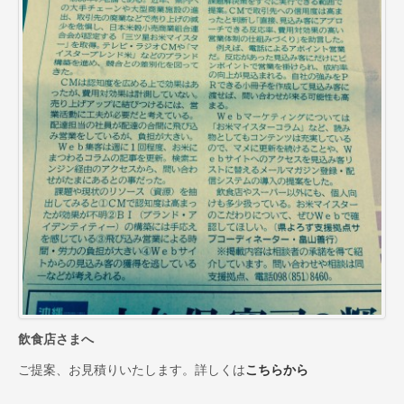
お取引先インタビュー
CM（TV・ラジオ）
会社情報
代表あいさつ
会社概要
会社沿革
スーパー・小売店様へ
一般のお客様へ
採用情報
お問合せ
飲食店さまへ
プライバシーポリシー
ご提案、お見積りいたします。詳しくは
こちらから
サイトマップ