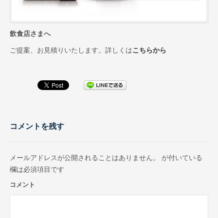
お取引先インタビュー
CM（TV・ラジオ）
飲食店さまへ
会社情報
ご提案、お見積りいたします。詳しくは
こちらから
代表あいさつ
会社概要
会社沿革
スーパー・小売店様へ
コメントを残す
一般のお客様へ
メールアドレスが公開されることはありません。
が付いている
採用情報
欄は必須項目です
お問合せ
コメント
プライバシーポリシー
サイトマップ