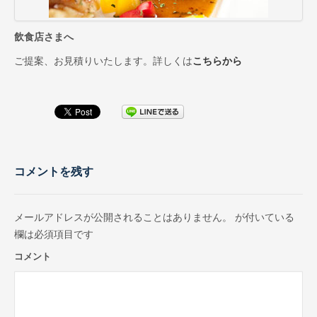
お取引先インタビュー
CM（TV・ラジオ）
飲食店さまへ
ご提案、お見積りいたします。詳しくは
こちらから
会社情報
代表あいさつ
会社概要
会社沿革
コメントを残す
スーパー・小売店様へ
一般のお客様へ
メールアドレスが公開されることはありません。
が付いている
採用情報
欄は必須項目です
コメント
お問合せ
プライバシーポリシー
サイトマップ