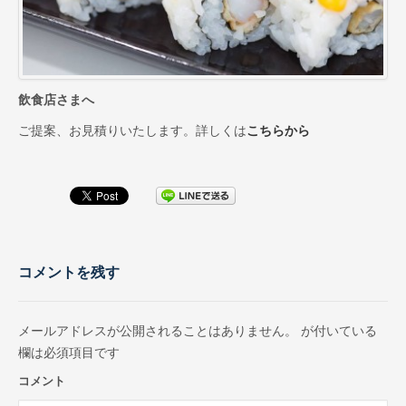
お取引先インタビュー
CM（TV・ラジオ）
会社情報
飲食店さまへ
代表あいさつ
ご提案、お見積りいたします。詳しくは
こちらから
会社概要
会社沿革
スーパー・小売店様へ
一般のお客様へ
コメントを残す
採用情報
メールアドレスが公開されることはありません。
が付いている
お問合せ
欄は必須項目です
プライバシーポリシー
コメント
サイトマップ