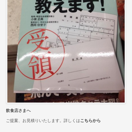
お取引先インタビュー
CM（TV・ラジオ）
会社情報
代表あいさつ
会社概要
会社沿革
スーパー・小売店様へ
一般のお客様へ
採用情報
お問合せ
飲食店さまへ
プライバシーポリシー
ご提案、お見積りいたします。詳しくは
こちらから
サイトマップ