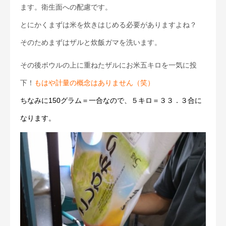
ます。衛生面への配慮です。
とにかくまずは米を炊きはじめる必要がありますよね？
そのためまずはザルと炊飯ガマを洗います。
その後ボウルの上に重ねたザルにお米五キロを一気に投
下！
もはや計量の概念はありません（笑）
ちなみに150グラム＝一合なので、５キロ＝３３．３合に
なります。