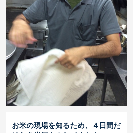
お取引先インタビュー
CM（TV・ラジオ）
会社情報
代表あいさつ
会社概要
会社沿革
スーパー・小売店様へ
一般のお客様へ
採用情報
お問合せ
プライバシーポリシー
お米の現場を知るため、４日間だ
サイトマップ