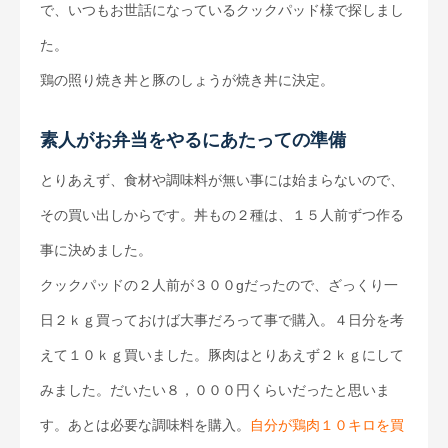
で、いつもお世話になっているクックパッド様で探しまし
た。
鶏の照り焼き丼と豚のしょうが焼き丼に決定。
素人がお弁当をやるにあたっての準備
とりあえず、食材や調味料が無い事には始まらないので、
その買い出しからです。丼もの２種は、１５人前ずつ作る
事に決めました。
クックパッドの２人前が３００gだったので、ざっくり一
日２ｋｇ買っておけば大事だろって事で購入。４日分を考
えて１０ｋｇ買いました。豚肉はとりあえず２ｋｇにして
みました。だいたい８，０００円くらいだったと思いま
す。あとは必要な調味料を購入。
自分が鶏肉１０キロを買