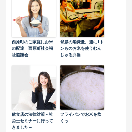
西原町のご家庭にお米
脅威の消費量。週に1ト
の配達 西原町社会福
ンものお米を使うむん
祉協議会
じゅる弁当
飲食店の法律対策～社
フライパンでお米を炊
労士セミナーに行って
くっ
きました～