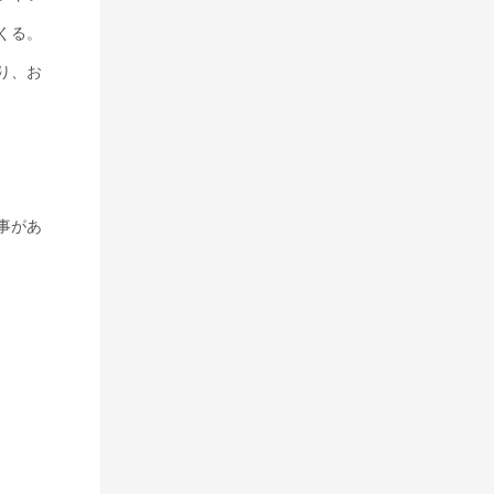
くる。
り、お
事があ