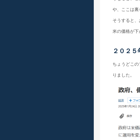
や、ここは裏
そうすると、
米の価格が下
２０２５
ちょうどこの
りました。