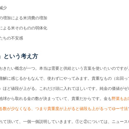
減少
の増加による米消費の増加
による米そのものの弱体化
たちの不安感
」という考え方
おきたい概念が一つ。本当は需要と供給という言葉を使いたいのですが
難解に感じるかもなんで、使わずにやってみます。貴重なもの（出回っ
）ほど値段が上がる。これだけ頭に入れてほしいです。純金の価値がゼ
地球から取れる金の数が決まっていて、貴重だからです。金も
野菜もお
る数が少なくなる、つまり貴重度が上がると値段も上がるってゆー寸法
れて頂いて、一個一個説明していきます。①と②については、ニュース