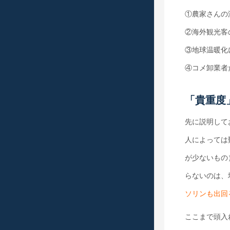
①農家さんの
②海外観光客
③地球温暖化
④コメ卸業者
「貴重度
先に説明して
人によっては
が少ないもの
らないのは、
ソリンも出回
ここまで頭入