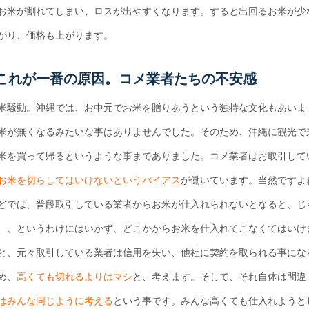
お米が割れてしまい、ロスが出やすくなります。すると出回るお米が少
がり、価格も上がります。
これが一番の原因。コメ業者たちの不安感
米騒動。沖縄では、お中元でお米を贈りあうという独特な文化もあいま
米が無くなるみたいな事はありませんでした。そのため、沖縄に観光で
米を買って帰るというような事までありました。コメ業者はお取引して
お米を切らしてはいけないというバイアス
が働いています。当然ですよ
どでは、普段取引している業者からお米が仕入れられないとなると、じ
、、というわけにはいかず、どこかからお米を仕入れてこなくてはいけ
と、元々取引している業者は信用を失い、他社に契約を取られる事にな
め、
高くても切れるよりはマシ
と、考えます。そして、それ自体は間違
はみんな同じように考える
という事です。みんな高くても仕入れようと