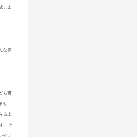
成しま
んな雰
ども書
ませ
みる上
です。そ
いやい