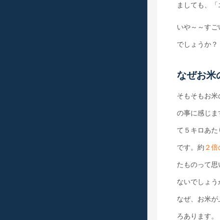
ましても、「
いや～～すご
でしょうか？
なぜお米
そもそもお米
の事に感じま
て５キロあたり
です。約
２倍
たものって思
ないでしょう
なぜ、お米が
ろあります。