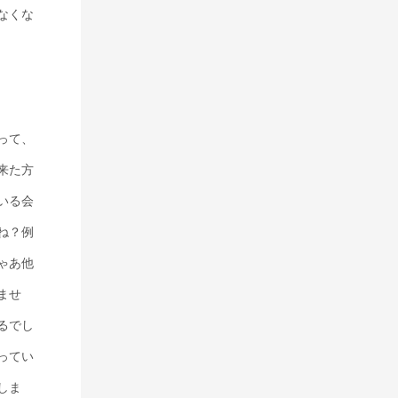
なくな
って、
来た方
いる会
ね？例
ゃあ他
ませ
るでし
ってい
しま