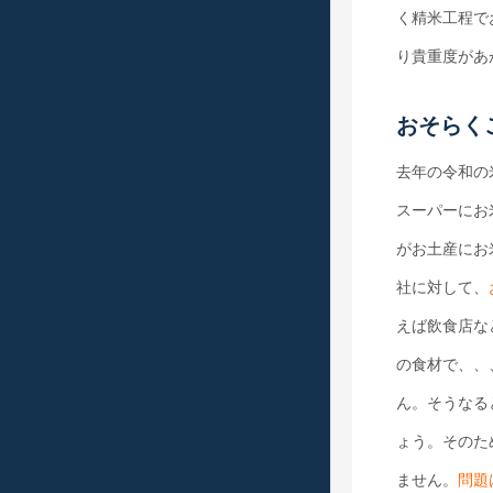
く精米工程で
り貴重度があ
おそらく
去年の令和の
スーパーにお
がお土産にお
社に対して、
えば飲食店な
の食材で、、
ん。そうなる
ょう。そのた
ません。
問題