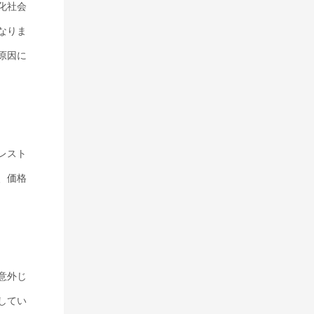
化社会
なりま
原因に
レスト
、価格
意外じ
してい