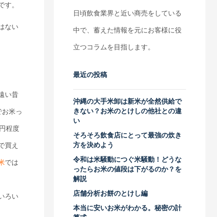
です。
日頃飲食業界と近い商売をしている
はない
中で、蓄えた情報を元にお客様に役
立つコラムを目指します。
最近の投稿
遠い昔
沖縄の大手米卸は新米が全然供給で
きない？お米のとけしの他社との違
でお米っ
い
0円程度
そろそろ飲食店にとって最強の炊き
方を決めよう
で買え
令和は米騒動につぐ米騒動！どうな
米
では
ったらお米の値段は下がるのか？を
解説
店舗分析お餅のとけし編
いろい
本当に安いお米がわかる。秘密の計