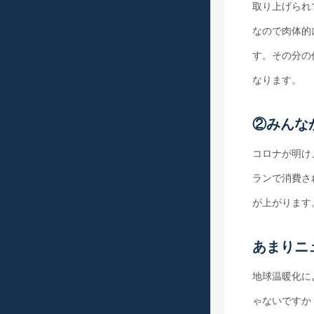
取り上げられ
なので肉体的
す。その分の
なります。
②みんな
コロナが明け
ランで消費さ
が上がります
あまりニ
地球温暖化に
ゃないですか