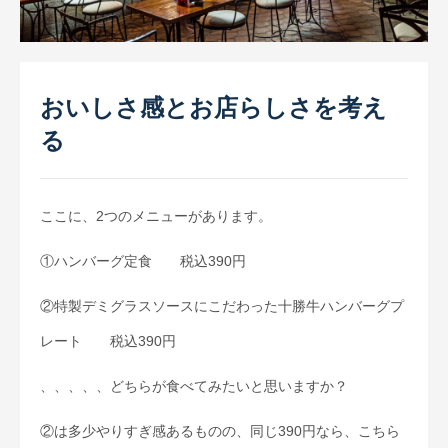
お取引先インタビュー
CM（TV・ラジオ）
会社情報
おいしさ感とお店らしさを考え
代表あいさつ
る
会社概要
会社沿革
ここに、2つのメニューがあります。
スーパー・小売店様へ
①ハンバーグ定食 税込390円
一般のお客様へ
②特製デミグラスソースにこだわった十勝牛
ハンバーグプ
採用情報
レート 税込390円
お問合せ
、、、、、どちらが食べてみたいと思いますか？
プライバシーポリシー
②は多少やりすぎ感あるものの、同じ390円なら、こちら
サイトマップ