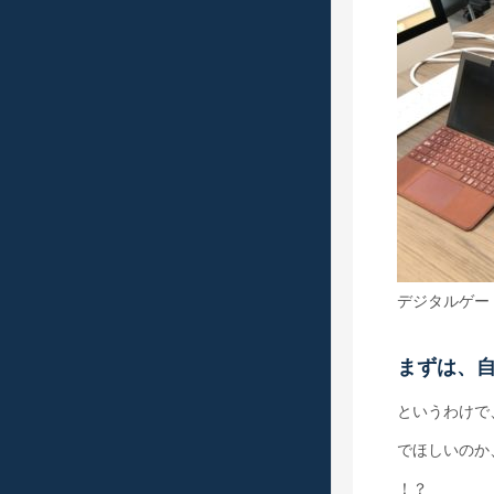
デジタルゲー
まずは、
というわけで
でほしいのか
！？