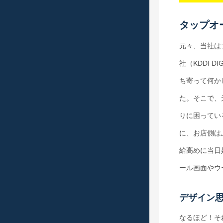
タップオ
元々、当社は
社（KDDI 
ち寄って何か
た。そこで、
りに困ってい
に、お店側は
給高めに当日
ール画面やウ
デザイン
なるほど！それ