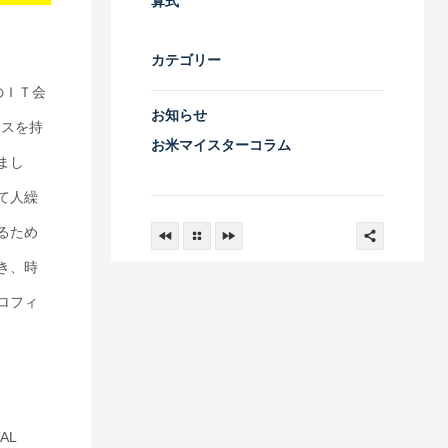
算式
カテゴリー
のＩＴ会
お知らせ
ースを持
お米マイスターコラム
まし
て人繰
るため
き、時
ロフィ
AL