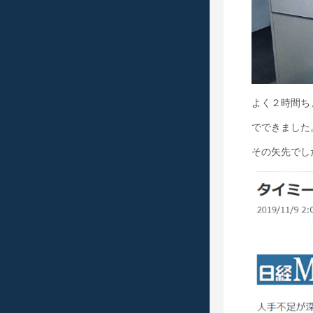
よく２時間ち
でできました
その矢先でし