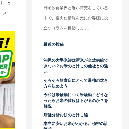
り、と
日頃飲食業界と近い商売をしている
ースす
中で、蓄えた情報を元にお客様に役
立つコラムを目指します。
最近の投稿
沖縄の大手米卸は新米が全然供給で
きない？お米のとけしの他社との違
い
そろそろ飲食店にとって最強の炊き
方を決めよう
令和は米騒動につぐ米騒動！どうな
ったらお米の値段は下がるのか？を
解説
店舗分析お餅のとけし編
本当に安いお米がわかる。秘密の計