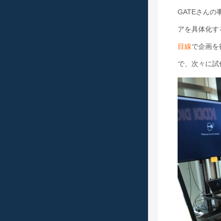
GATEさん
アを具体化す
目線
で企画を
で、次々に試