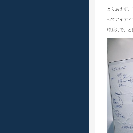
とりあえず、
ってアイディ
時系列で、と