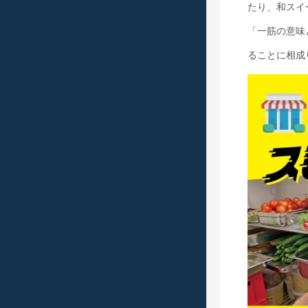
たり、和スイ
「一筋の意味
ることに相成