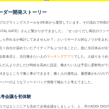
ーダー開発ストーリー
プログラミングスクールを3年前から運営しています。その流れで外部
DIGITAL GATE）さんと繋がりができました。「せっかくだし両社のリソ
しら作れるか検討してみませんか？」というサークル的なノリが生まれ
元々自分が温めていたアイディアをぶつけることに。急に当日休みが出
る飲食店と、当日働きたい人の
マッチングアプリ
でした。人繰りをうめ
ふだんより少しだけ時給を高めに設定。働きたい人は予定に柔軟性がで
好きなところで働く事ができます。働く人の適性は、履歴書がわりのプ
ーバーのようなフィードバック情報で補おうと考えてました。
思考会議を初体験
ではエンジニアも含めて企画会議をしましょう。と、件のKDDI DIGIT