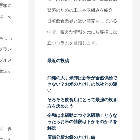
票箱に
繁盛のための工夫や取組みを紹介
は、そ
日頃飲食業界と近い商売をしている
中で、蓄えた情報を元にお客様に役
、ちょっ
立つコラムを目指します。
グラン
グルメ
最近の投稿
受注す
沖縄の大手米卸は新米が全然供給で
きない？お米のとけしの他社との違
い
そろそろ飲食店にとって最強の炊き
方を決めよう
令和は米騒動につぐ米騒動！どうな
ったらお米の値段は下がるのか？を
解説
で、過
店舗分析お餅のとけし編