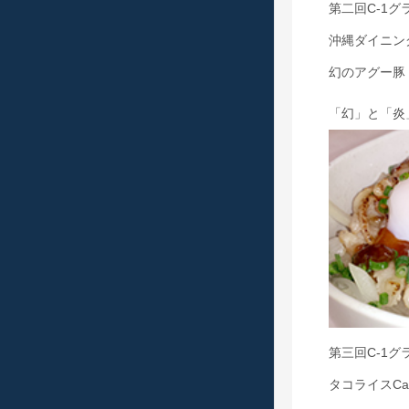
第二回C-1
沖縄ダイニン
幻のアグー豚
「幻」と「炎
第三回C-1
タコライスCa