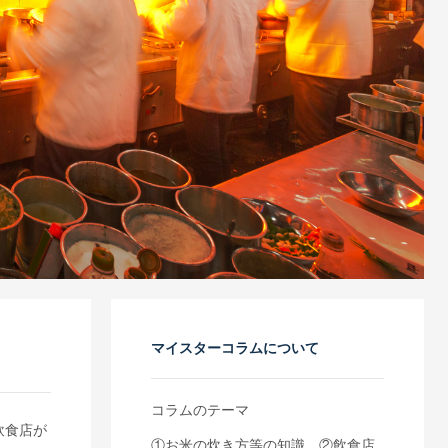
マイスターコラムについて
。
コラムのテーマ
飲食店が
①お米の炊き方等の知識 ②飲食店