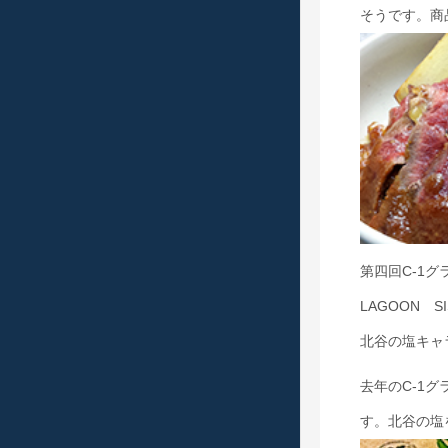
そうです。商
第四回C-1
LAGOON SIS
北谷の塩キャ
去年のC-1
す。北谷の塩