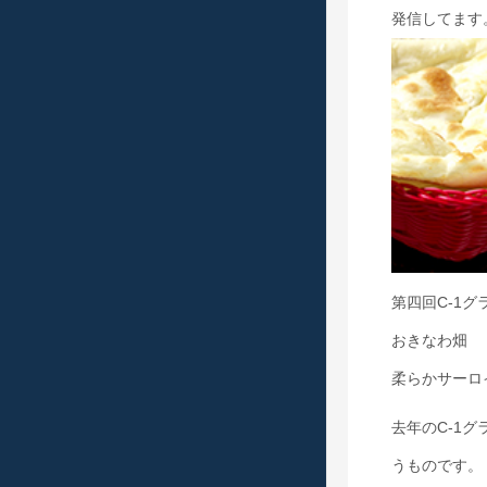
発信してます
第四回C-1
おきなわ畑
柔らかサーロ
去年のC-1
うものです。