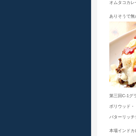
オムタコカレー
ありそうで無
第三回C-1
ボリウッド・
バターリッチ
本場インドカ