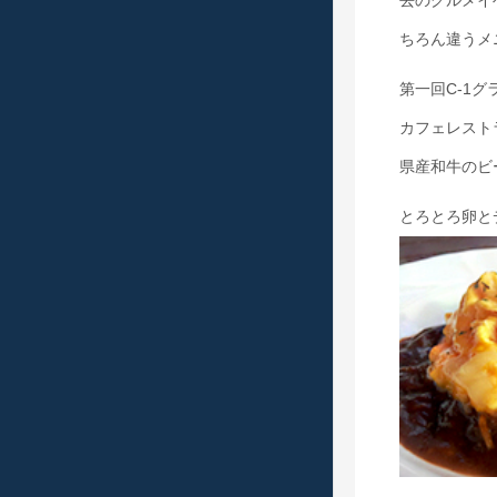
去のグルメイ
ちろん違うメ
第一回C-1
カフェレスト
県産和牛のビ
とろとろ卵と